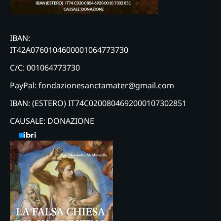
IBAN:
IT42A0760104600001064773730
C/C: 001064773730
PayPal: fondazionesanctamater@gmail.com
IBAN: (ESTERO) IT74C0200804692000107302851
CAUSALE: DONAZIONE
Libri