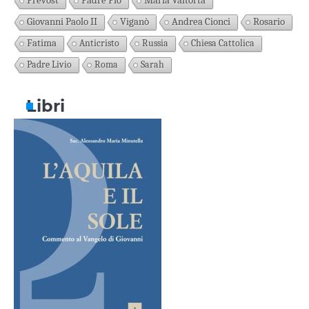
Prevost
Padre Pio
Maria Valtorta
Giovanni Paolo II
Viganò
Andrea Cionci
Rosario
Fatima
Anticristo
Russia
Chiesa Cattolica
Padre Livio
Roma
Sarah
Libri