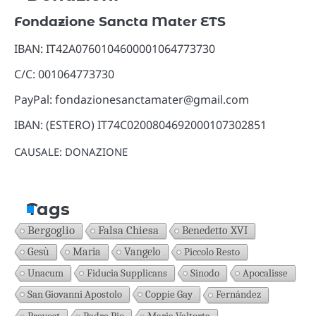
Fondazione Sancta Mater ETS
IBAN: IT42A0760104600001064773730
C/C: 001064773730
PayPal: fondazionesanctamater@gmail.com
IBAN: (ESTERO) IT74C0200804692000107302851
CAUSALE: DONAZIONE
Tags
Bergoglio
Falsa Chiesa
Benedetto XVI
Gesù
Maria
Vangelo
Piccolo Resto
Unacum
Fiducia Supplicans
Sinodo
Apocalisse
San Giovanni Apostolo
Coppie Gay
Fernández