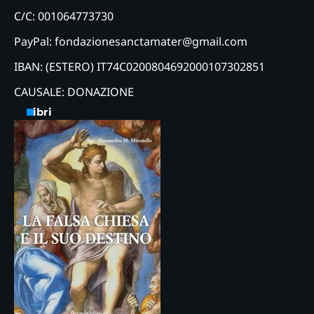
C/C: 001064773730
PayPal: fondazionesanctamater@gmail.com
IBAN: (ESTERO) IT74C0200804692000107302851
CAUSALE: DONAZIONE
Libri