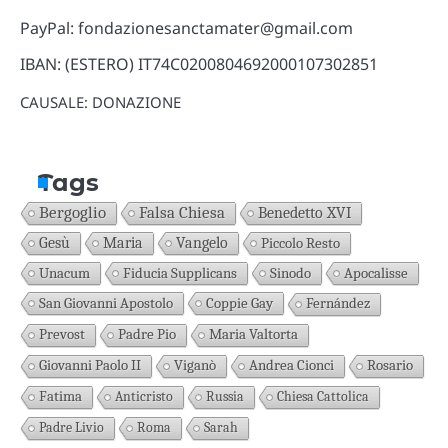
PayPal: fondazionesanctamater@gmail.com
IBAN: (ESTERO) IT74C0200804692000107302851
CAUSALE: DONAZIONE
Tags
Bergoglio
Falsa Chiesa
Benedetto XVI
Gesù
Maria
Vangelo
Piccolo Resto
Unacum
Fiducia Supplicans
Sinodo
Apocalisse
San Giovanni Apostolo
Coppie Gay
Fernández
Prevost
Padre Pio
Maria Valtorta
Giovanni Paolo II
Viganò
Andrea Cionci
Rosario
Fatima
Anticristo
Russia
Chiesa Cattolica
Padre Livio
Roma
Sarah