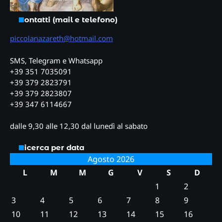
Contatti (mail e telefono)
piccolanazareth@hotmail.com
SMS, Telegram e Whatsapp
+39 351 7035091
+39 379 2823791
+39 379 2823807
+39 347 6114667
dalle 9,30 alle 12,30 dal lunedì al sabato
Ricerca per data
Agosto 2026
L
M
M
G
V
S
D
1
2
3
4
5
6
7
8
9
10
11
12
13
14
15
16