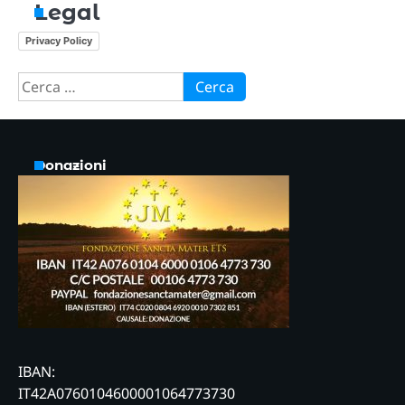
Legal
Privacy Policy
Ricerca
per:
Donazioni
IBAN:
IT42A0760104600001064773730