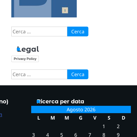
Ricerca
per:
Legal
Privacy Policy
Ricerca
per:
ono)
Ricerca per data
Agosto 2026
m
L
M
M
G
V
S
D
1
2
3
4
5
6
7
8
9