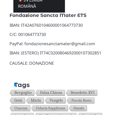
ÎN LIMBA
Donazioni
ROMÂNĂ
Fondazione Sancta Mater ETS
IBAN: IT42A0760104600001064773730
C/C: 001064773730
PayPal: fondazionesanctamater@gmail.com
IBAN: (ESTERO) IT74C0200804692000107302851
CAUSALE: DONAZIONE
Tags
Bergoglio
Falsa Chiesa
Benedetto XVI
Gesù
Maria
Vangelo
Piccolo Resto
Unacum
Fiducia Supplicans
Sinodo