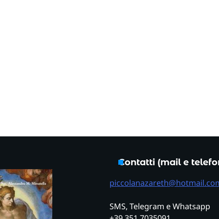
Contatti (mail e telef
piccolanazareth@hotmail.co
SMS, Telegram e Whatsapp
+39 351 7035091