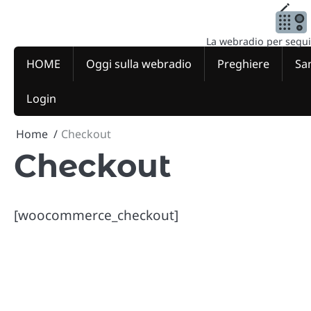
Skip
to
content
La webradio per seguire
HOME
Oggi sulla webradio
Preghiere
San
Login
Home
Checkout
Checkout
[woocommerce_checkout]