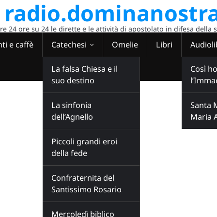
radio.dominanostra
 24 ore su 24 le dirette e le attività di apostolato in difesa della 
ti e caffè
Catechesi
Omelie
Libri
Audioli
La falsa Chiesa e il
Così ho
suo destino
l’Imma
La sinfonia
Santa 
dell’Agnello
Maria 
Piccoli grandi eroi
della fede
Confraternita del
Santissimo Rosario
Mercoledì biblico