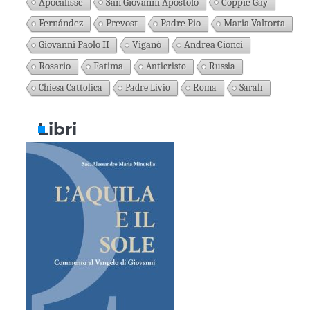
Apocalisse
San Giovanni Apostolo
Coppie Gay
Fernández
Prevost
Padre Pio
Maria Valtorta
Giovanni Paolo II
Viganò
Andrea Cionci
Rosario
Fatima
Anticristo
Russia
Chiesa Cattolica
Padre Livio
Roma
Sarah
Libri