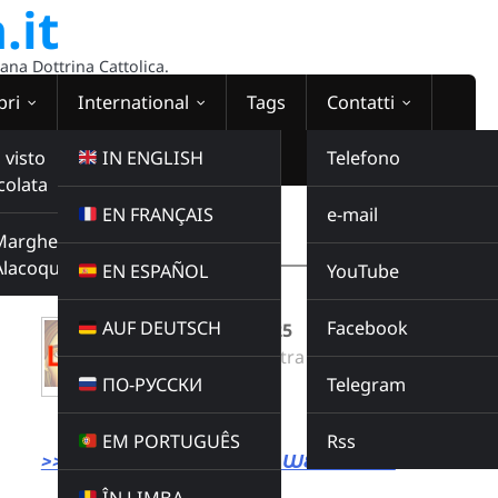
.it
sana Dottrina Cattolica.
bri
International
Tags
Contatti
 visto
IN ENGLISH
Telefono
colata
EN FRANÇAIS
e-mail
WEBRADIO
Margherita
00:00:00
Alacoque
EN ESPAÑOL
YouTube
AUF DEUTSCH
Facebook
Omelia del 26 10 25
Radio Domina Nostra
ПО-РУССКИ
Telegram
OMELIE
Buy this album
EM PORTUGUÊS
Rss
>>> LINK DIRETTO ALLA WEBRADIO