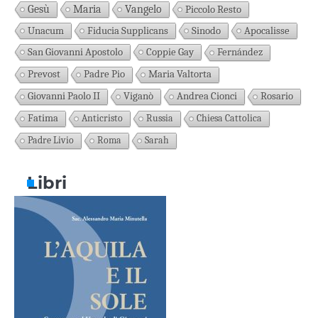
Gesù
Maria
Vangelo
Piccolo Resto
Unacum
Fiducia Supplicans
Sinodo
Apocalisse
San Giovanni Apostolo
Coppie Gay
Fernández
Prevost
Padre Pio
Maria Valtorta
Giovanni Paolo II
Viganò
Andrea Cionci
Rosario
Fatima
Anticristo
Russia
Chiesa Cattolica
Padre Livio
Roma
Sarah
Libri