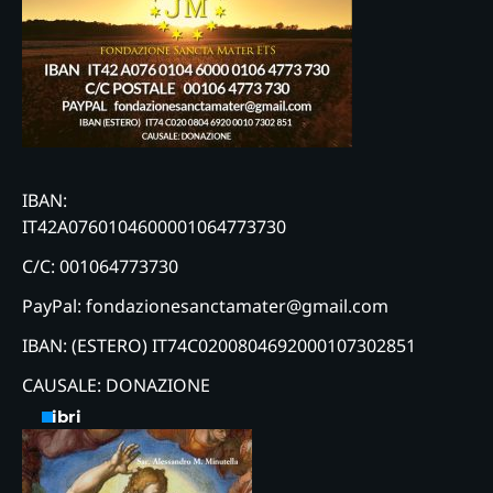
IBAN:
IT42A0760104600001064773730
C/C: 001064773730
PayPal: fondazionesanctamater@gmail.com
IBAN: (ESTERO) IT74C0200804692000107302851
CAUSALE: DONAZIONE
Libri