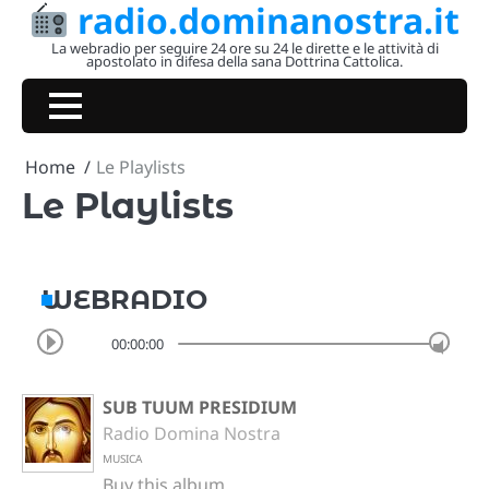
radio.dominanostra.it
Skip
to
La webradio per seguire 24 ore su 24 le dirette e le attività di
apostolato in difesa della sana Dottrina Cattolica.
content
Home
Le Playlists
Le Playlists
WEBRADIO
00:00:00
SUB TUUM PRESIDIUM
Radio Domina Nostra
MUSICA
Buy this album