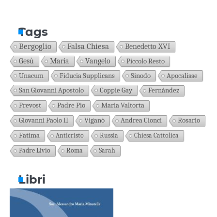
Tags
Bergoglio
Falsa Chiesa
Benedetto XVI
Gesù
Maria
Vangelo
Piccolo Resto
Unacum
Fiducia Supplicans
Sinodo
Apocalisse
San Giovanni Apostolo
Coppie Gay
Fernández
Prevost
Padre Pio
Maria Valtorta
Giovanni Paolo II
Viganò
Andrea Cionci
Rosario
Fatima
Anticristo
Russia
Chiesa Cattolica
Padre Livio
Roma
Sarah
Libri