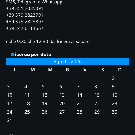
SMS, Telegram e Whatsapp
+39 351 7035091
+39 379 2823791
+39 379 2823807
+39 347 6114667
dalle 9,30 alle 12,30 dal lunedì al sabato
Ricerca per data
Agosto 2026
L
M
M
G
V
S
D
1
2
3
4
5
6
7
8
9
10
11
12
13
14
15
16
17
18
19
20
21
22
23
24
25
26
27
28
29
30
31