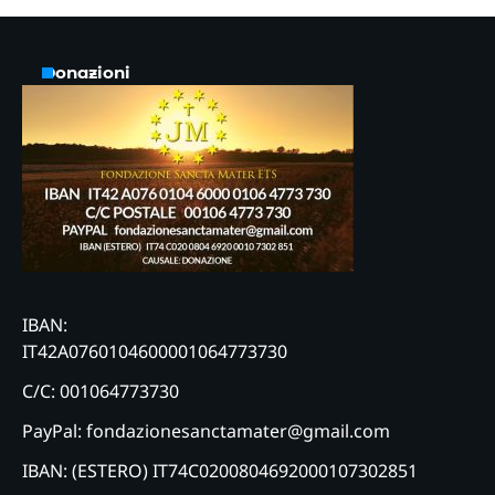
Donazioni
IBAN:
IT42A0760104600001064773730
C/C: 001064773730
PayPal: fondazionesanctamater@gmail.com
IBAN: (ESTERO) IT74C0200804692000107302851